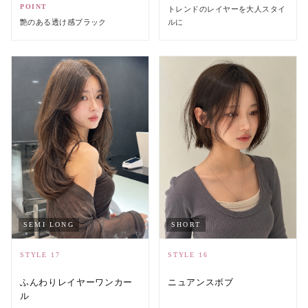
POINT
トレンドのレイヤーを大人スタイ
艶のある透け感ブラック
ルに
SHORT
SEMI LONG
STYLE 16
STYLE 17
ニュアンスボブ
ふんわりレイヤーワンカー
ル