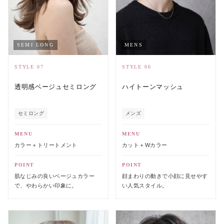
SEMI LONG
MENS
STYLE 07
STYLE 06
透明感ベージュセミロング
ハイトーンマッシュ
セミロング
メンズ
MENU
MENU
カラー＋トリートメント
カット＋Wカラー
POINT
POINT
肌なじみの良いベージュカラー
顔まわりの動きで小顔に見せやす
で、やわらかい印象に。
い人気スタイル。