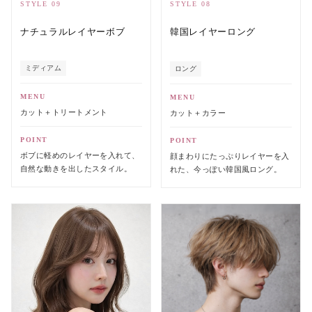
STYLE 09
STYLE 08
ナチュラルレイヤーボブ
韓国レイヤーロング
ミディアム
ロング
MENU
MENU
カット＋トリートメント
カット＋カラー
POINT
POINT
ボブに軽めのレイヤーを入れて、
顔まわりにたっぷりレイヤーを入
自然な動きを出したスタイル。
れた、今っぽい韓国風ロング。